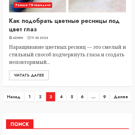
Разные ТВ-передачи
Как подобрать цветные ресницы под
цвет глаз
ADMIN
17.05.2024
Наращивание цветных ресниц — это смелый и
стильный способ подчеркнуть глаза и создать
неповторимый...
ЧИТАТЬ ДАЛЕЕ
Пагинация
Назад
1
2
3
4
5
6
…
9
Далее
записей
ПОИСК