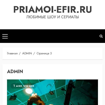
Перейти
PRIAMOI-EFIR.RU
к
содержимому
ЛЮБИМЫЕ ШОУ И СЕРИАЛЫ
Основное
меню
Главная
ADMIN
Страница 3
ADMIN
1 мин чтения