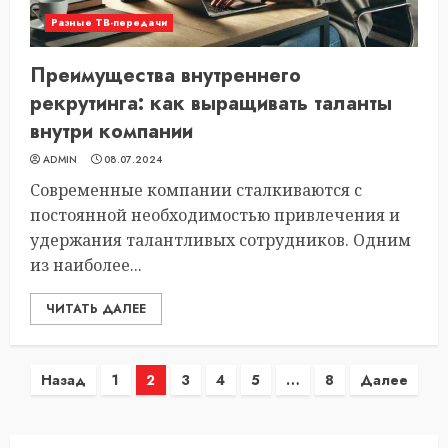
Разные ТВ-передачи
Преимущества внутреннего
рекрутинга: как выращивать таланты
внутри компании
ADMIN
08.07.2024
Современные компании сталкиваются с
постоянной необходимостью привлечения и
удержания талантливых сотрудников. Одним
из наиболее...
ЧИТАТЬ ДАЛЕЕ
Пагинация
Назад
1
2
3
4
5
…
8
Далее
записей