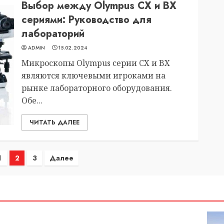
Выбор между Olympus CX и BX
сериями: Руководство для
лабораторий
ADMIN
15.02.2024
Микроскопы Olympus серии CX и BX
являются ключевыми игроками на
рынке лабораторного оборудования.
Обе...
ЧИТАТЬ ДАЛЕЕ
нация
1
2
3
Далее
ей