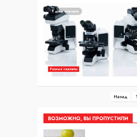
1 мин чтения
Разные сериалы
Паги
Назад
запис
ВОЗМОЖНО, ВЫ ПРОПУСТИЛИ