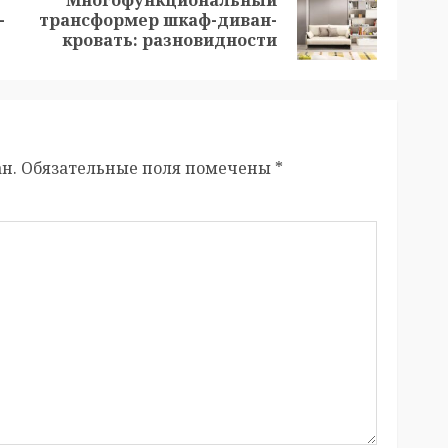
Многофункциональный
Предыдущая
Следующая
-
трансформер шкаф-диван-
запись:
запись:
кровать: разновидности
н.
Обязательные поля помечены
*