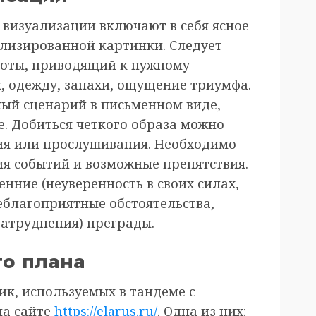
визуализации включают в себя ясное
ализированной картинки. Следует
боты, приводящий к нужному
, одежду, запахи, ощущение триумфа.
ый сценарий в письменном виде,
. Добиться четкого образа можно
ия или прослушивания. Необходимо
ия событий и возможные препятствия.
нние (неуверенность в своих силах,
еблагоприятные обстоятельства,
атруднения) преграды.
го плана
к, используемых в тандеме с
на сайте
https://elarus.ru/
. Одна из них: