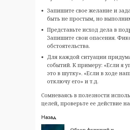
Запишите свое желание и зад
быть не простым, но выполним
Представьте исход дела в под
Запишите свои опасения. Фикс
обстоятельства.
Для каждой ситуации придума
событий. К примеру: «Если я 
это в шутку». «Если в ходе на
отключу его» и т.д.
Сомневаясь в полезности испол
целей, проверьте ее действие н
Продолжить
Назад
чтение