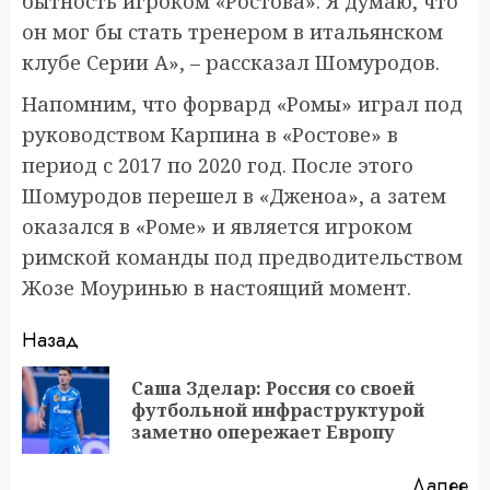
бытность игроком «Ростова». Я думаю, что
он мог бы стать тренером в итальянском
клубе Серии А», – рассказал Шомуродов.
Напомним, что форвард «Ромы» играл под
руководством Карпина в «Ростове» в
период с 2017 по 2020 год. После этого
Шомуродов перешел в «Дженоа», а затем
оказался в «Роме» и является игроком
римской команды под предводительством
Жозе Моуринью в настоящий момент.
Продолжить
Назад
чтение
Саша Зделар: Россия со своей
П
футбольной инфраструктурой
за
заметно опережает Европу
Далее