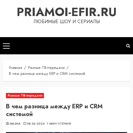
Перейти
PRIAMOI-EFIR.RU
к
содержимому
ЛЮБИМЫЕ ШОУ И СЕРИАЛЫ
Основное
меню
Главная
Разные ТВ-передачи
В чем разница между ERP и CRM системой
Разные ТВ-передачи
В чем разница между ERP и CRM
системой
MASHA
08.04.2024
1 МИН ЧТЕНИЯ